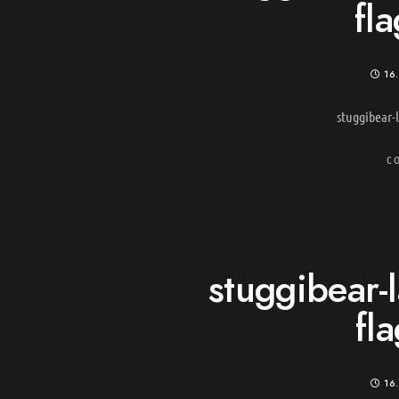
fl
16
stuggibear-
C
stuggibear-
fl
16