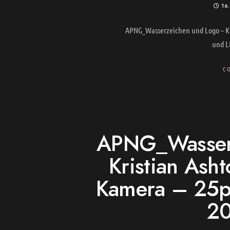
16
APNG_Wasserzeichen und Logo – Kr
und L
C
APNG_Wasserz
Kristian Asht
Kamera – 25p
2