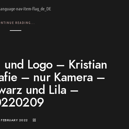
-language-nav-item-flag_de_DE
ONTINUE READING...
 und Logo – Kristian
afie – nur Kamera –
arz und Lila –
0220209
. FEBRUARY 2022