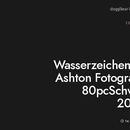
stuggibear
C
Wasserzeichen
Ashton Fotogr
80pcSchw
2
16