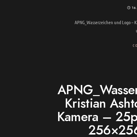
16
APNG_Wasserzeichen und Logo – Kr
C
APNG_Wasserz
Kristian Asht
Kamera – 25p
256×25